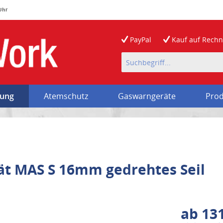
 Uhr
PayPal
Kauf auf
Rech
rung
Atemschutz
Gaswarngeräte
Prod
ät MAS S 16mm gedrehtes Seil
ab 131