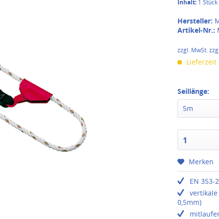
Inhalt:
1 Stück
Hersteller:
M
Artikel-Nr.:
zzgl. MwSt. zzg
Lieferzeit
Seillänge:
5m
1
Merken
EN 353-
vertikal
0,5mm)
mitlaufe