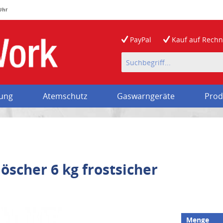
 Uhr
PayPal
Kauf auf
Rech
rung
Atemschutz
Gaswarngeräte
Prod
scher 6 kg frostsicher
Menge