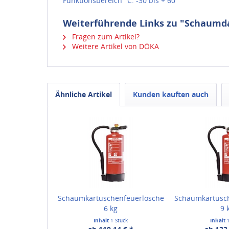
Funktionsbereich °C: -30 bis + 60
Weiterführende Links zu "Schaumda
Fragen zum Artikel?
Weitere Artikel von DÖKA
Ähnliche Artikel
Kunden kauften auch
Schaumkartuschenfeuerlöscher
Schaumkartusch
6 kg
9 
Inhalt
1 Stück
Inhalt