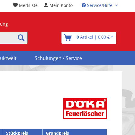
Merkliste
Mein Konto
Service/Hilfe
nung
0
Artikel | 0,00 € *
uktwelt
Schulungen / Service
Stückpreis
Grundpreis