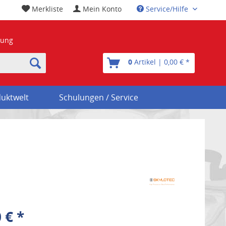
Merkliste
Mein Konto
Service/Hilfe
nung
0
Artikel | 0,00 € *
uktwelt
Schulungen / Service
 € *