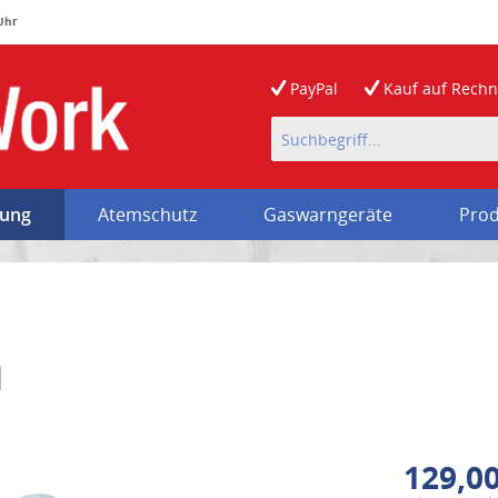
 Uhr
PayPal
Kauf auf
Rech
rung
Atemschutz
Gaswarngeräte
Prod
l
129,00