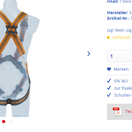
Inhalt:
1 Stück
Hersteller:
S
Artikel-Nr.:
zzgl. MwSt. zzg
Lieferzeit
1
Merken
EN 361
zur Evak
Schulter-
Tec