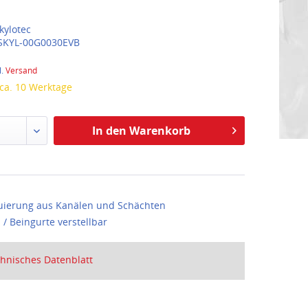
kylotec
SKYL-00G0030EVB
l.
Versand
 ca. 10 Werktage
In den Warenkorb
uierung aus Kanälen und Schächten
 / Beingurte verstellbar
hnisches Datenblatt