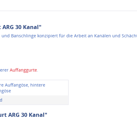
 ARG 30 Kanal"
 und Banschlinge konzipiert für die Arbeit an Kanälen und Schächt
serer
Auffanggurte
.
re Auffangöse, hintere
ngöse
d
urt ARG 30 Kanal"