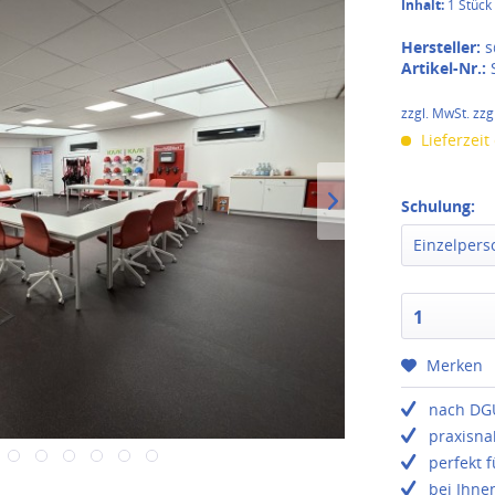
Inhalt:
1 Stück
Hersteller:
s
Artikel-Nr.:
zzgl. MwSt. zzg
Lieferzeit
Schulung:
Einzelpers
1
Merken
nach DG
praxisna
perfekt 
bei Ihne