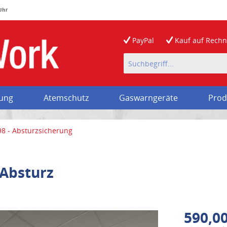
 Uhr
PayPal
Kauf auf
Rech
rung
Atemschutz
Gaswarngeräte
Prod
8 - Absturzsicherung
Absturz
590,00