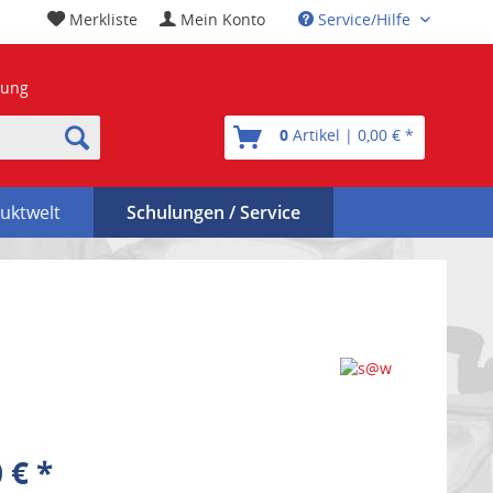
Merkliste
Mein Konto
Service/Hilfe
nung
0
Artikel | 0,00 € *
uktwelt
Schulungen / Service
 € *