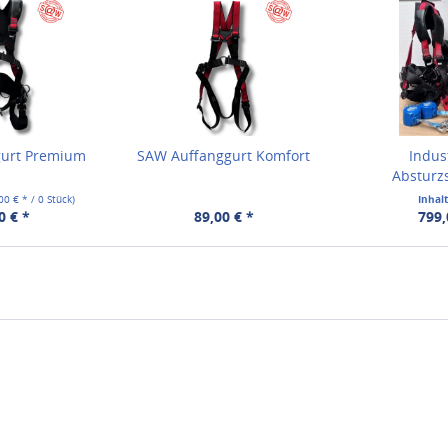
gurt Premium
SAW Auffanggurt Komfort
Indus
Absturz
,00 € * / 0 Stück)
Inhal
0 € *
89,00 € *
799,