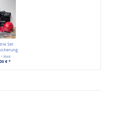
trie Set
sicherung
t
1 Stück
00 € *