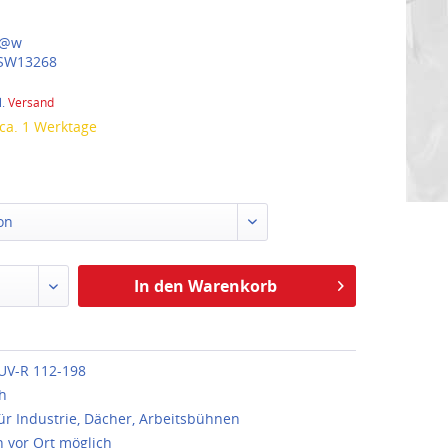
@w
SW13268
l.
Versand
 ca. 1 Werktage
on
In den Warenkorb
UV-R 112-198
h
für Industrie, Dächer, Arbeitsbühnen
n vor Ort möglich