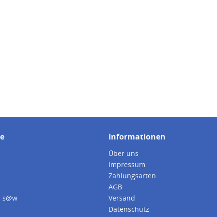
ce
Informationen
Über uns
Impressum
Zahlungsarten
AGB
i s@w
Versand
Datenschutz