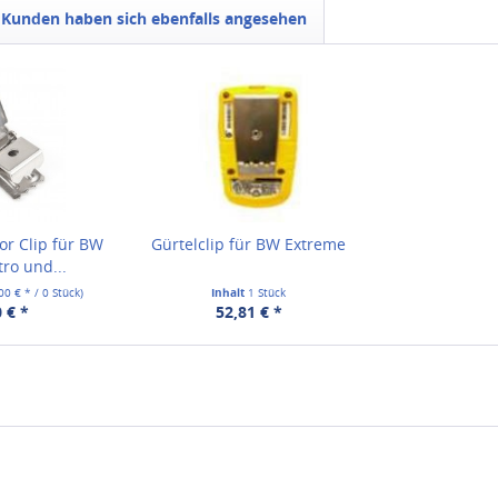
Kunden haben sich ebenfalls angesehen
or Clip für BW
Gürtelclip für BW Extreme
tro und...
,00 € * / 0 Stück)
Inhalt
1 Stück
 € *
52,81 € *