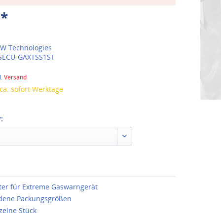
 *
W Technologies
SECU-GAXTSS1ST
l.
Versand
 ca. sofort Werktage
:
lter für Extreme Gaswarngerät
edene Packungsgrößen
zelne Stück