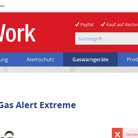
 Uhr
PayPal
Kauf auf
Rech
rung
Atemschutz
Gaswarngeräte
Prod
 Gas Alert Extreme
Dieser