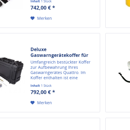
Inhalt
1 Stück
langen Ansaugschlauch. Zudem
742,00 € *
sind eine Schutzhülle ,ein Holster
und eine Druckminderer mit
Merken
einem...
Deluxe
Gaswarngerätekoffer für
Gaswarngerät...
Umfangreich bestückter Koffer
zur Aufbewahrung Ihres
Gaswarngerätes Quattro. Im
Koffer enthalten ist eine
manuelle Ansaugpumpe, das IR-
Inhalt
1 Stück
Verbindungskit, mit dem sich das
792,00 € *
Gerät über die Fleet Manager II
Gaswarngerätesoftware
Merken
verbinden...