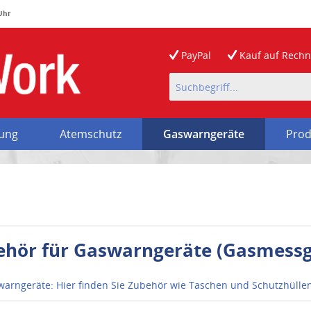
 Uhr
PayPal
Kauf auf
Rech
rung
Atemschutz
Gaswarngeräte
Prod
ehör für Gaswarngeräte (Gasmessg
warngeräte: Hier finden Sie Zubehör wie Taschen und Schutzhülle