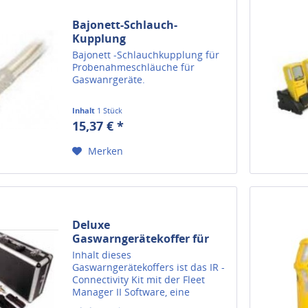
Bajonett-Schlauch-
Kupplung
Bajonett -Schlauchkupplung für
Probenahmeschläuche für
Gaswanrgeräte.
Inhalt
1 Stück
15,37 € *
Merken
Deluxe
Gaswarngerätekoffer für
Gaswarngerät MaxXT
Inhalt dieses
Gaswarngerätekoffers ist das IR -
Connectivity Kit mit der Fleet
Manager II Software, eine
Schwimmersonde mit einem 3 m