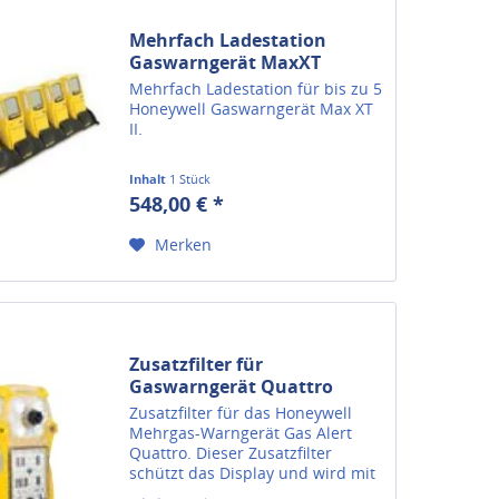
Mehrfach Ladestation
Gaswarngerät MaxXT
Mehrfach Ladestation für bis zu 5
Honeywell Gaswarngerät Max XT
II.
Inhalt
1 Stück
548,00 € *
Merken
Zusatzfilter für
Gaswarngerät Quattro
von...
Zusatzfilter für das Honeywell
Mehrgas-Warngerät Gas Alert
Quattro. Dieser Zusatzfilter
schützt das Display und wird mit
5 Filtern für das Gaswarngerät