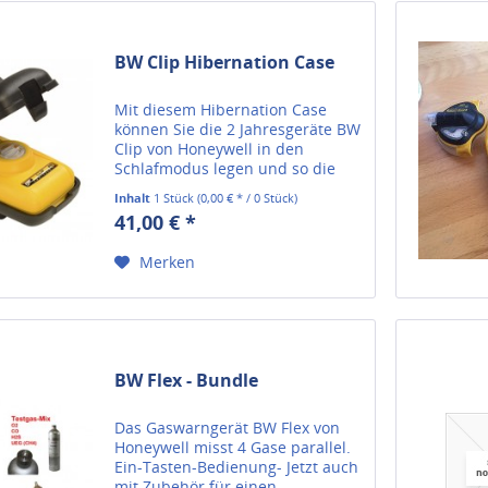
BW Clip Hibernation Case
Mit diesem Hibernation Case
können Sie die 2 Jahresgeräte BW
Clip von Honeywell in den
Schlafmodus legen und so die
Laufzeit auf bis zu 3 Jahre
Inhalt
1 Stück
(0,00 € * / 0 Stück)
verlängern - hierbei müssen die
41,00 € *
Geräte allerdings mindestens 1
Woche am Stück in dem Case...
Merken
BW Flex - Bundle
Das Gaswarngerät BW Flex von
Honeywell misst 4 Gase parallel.
Ein-Tasten-Bedienung- Jetzt auch
mit Zubehör für einen