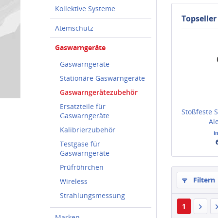
Kollektive Systeme
Topseller
Atemschutz
Gaswarngeräte
Gaswarngeräte
Stationäre Gaswarngeräte
Gaswarngerätezubehör
Ersatzteile für
Stoßfeste 
Gaswarngeräte
Al
Kalibrierzubehör
I
Testgase für
Gaswarngeräte
Prüfröhrchen
Filtern
Wireless
Strahlungsmessung
1
Marken