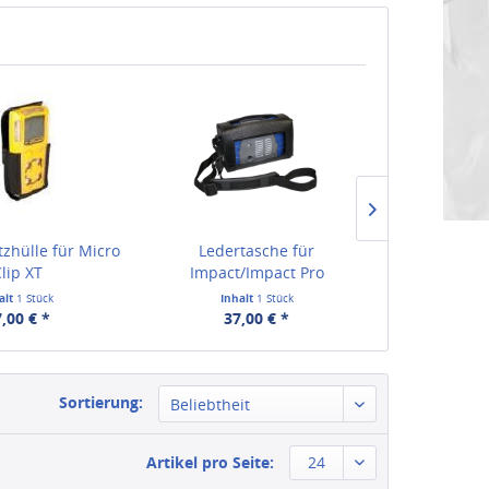
zhülle für Micro
Ledertasche für
Stoßfeste Sch
lip XT
Impact/Impact Pro
Alert
alt
1 Stück
Inhalt
1 Stück
Inha
,00 € *
37,00 € *
ab 44
Sortierung:
Beliebtheit
Artikel pro Seite:
24