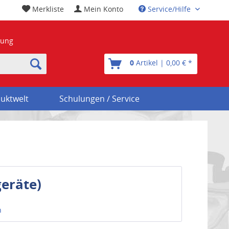
Merkliste
Mein Konto
Service/Hilfe
nung
0
Artikel | 0,00 € *
uktwelt
Schulungen / Service
eräte)
n