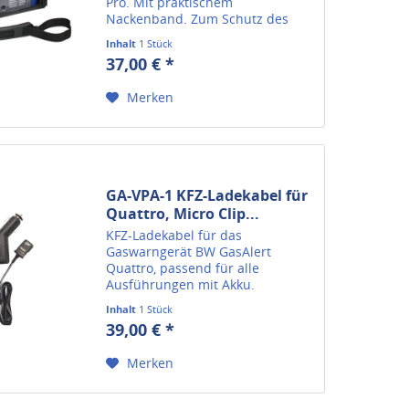
Pro. Mit praktischem
Nackenband. Zum Schutz des
Gerätes vor Schmutz und
Inhalt
1 Stück
Beschädingungen. Hier geht`s
37,00 € *
zurück zu Gaswarngeräte
Merken
GA-VPA-1 KFZ-Ladekabel für
Quattro, Micro Clip...
KFZ-Ladekabel für das
Gaswarngerät BW GasAlert
Quattro, passend für alle
Ausführungen mit Akku.
Inhalt
1 Stück
39,00 € *
Merken