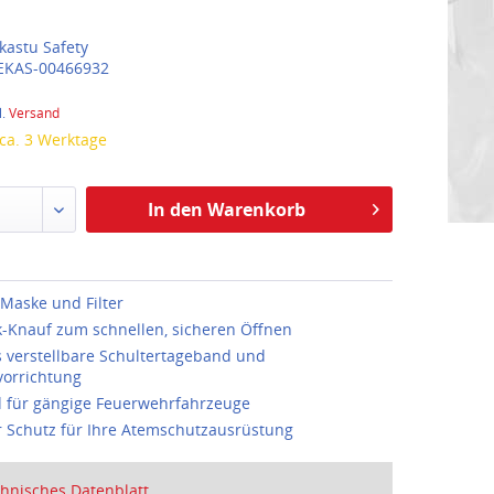
kastu Safety
EKAS-00466932
l.
Versand
 ca. 3 Werktage
In den Warenkorb
 Maske und Filter
-Knauf zum schnellen, sicheren Öffnen
s verstellbare Schultertageband und
vorrichtung
 für gängige Feuerwehrfahrzeuge
r Schutz für Ihre Atemschutzausrüstung
hnisches Datenblatt