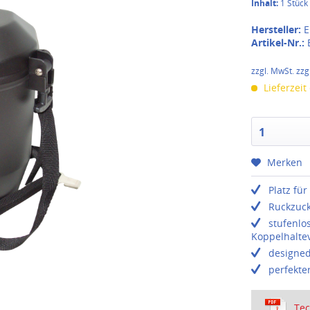
Inhalt:
1 Stück
Hersteller:
E
Artikel-Nr.:
zzgl. MwSt. zzg
Lieferzeit
1
Merken
Platz für
Ruckzuck
stufenlo
Koppelhalte
designed
perfekte
Tec