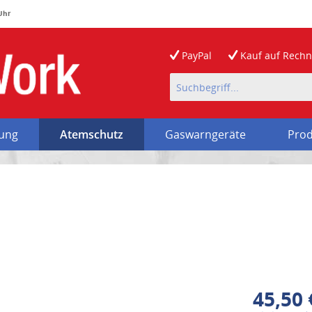
 Uhr
PayPal
Kauf auf
Rech
rung
Atemschutz
Gaswarngeräte
Prod
45,50 