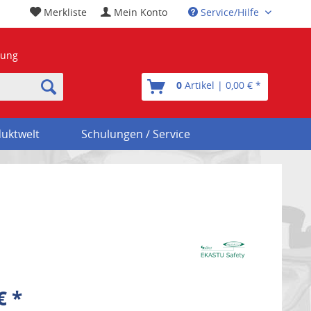
Merkliste
Mein Konto
Service/Hilfe
nung
0
Artikel | 0,00 € *
uktwelt
Schulungen / Service
€ *