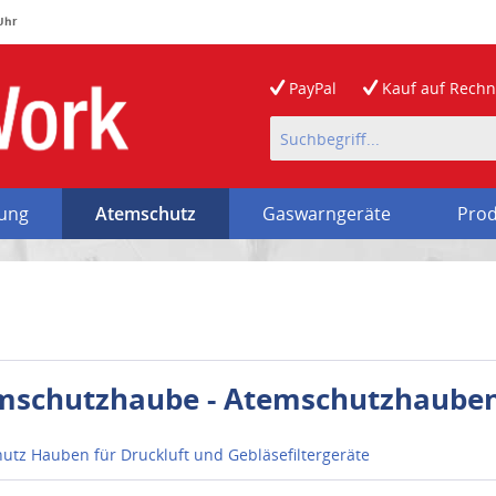
 Uhr
PayPal
Kauf auf
Rech
rung
Atemschutz
Gaswarngeräte
Prod
mschutzhaube - Atemschutzhaube
utz Hauben für Druckluft und Gebläsefiltergeräte