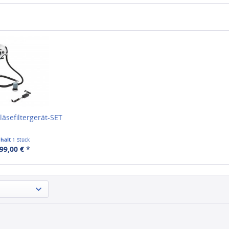
äsefiltergerät-SET
nhalt
1 Stück
99,00 € *