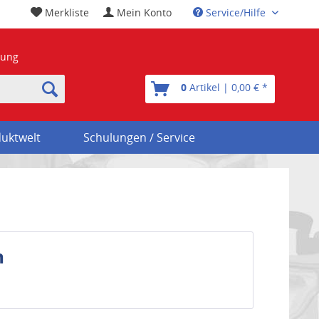
Merkliste
Mein Konto
Service/Hilfe
nung
0
Artikel | 0,00 € *
uktwelt
Schulungen / Service
n