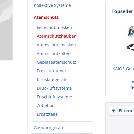
Kollektive Systeme
Topseller
Atemschutz
Feinstaubmasken
Atemschutzhauben
Atemschutzmasken
Atemschutzfilter
Gebläseatemschutz
KAIOS Gebl
Pressluftatmer
Kreislaufgeräte
I
9
Druckluftsysteme
Frischluftsysteme
Zubehör
Filtern
Ersatzteile
Gaswarngeräte