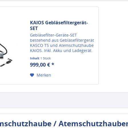
KAIOS Gebläsefiltergerät-
SET
Gebläsefilter-Geräte-SET
bestehend aus Gebläsefiltergerät
KASCO T5 und Atemschutzhaube
KAIOS. Inkl. Akku und Ladegerät.
RD40-Filter bitte separat
Inhalt
1 Stück
bestellen. Der Überdruck sorgt
999,00 € *
für angenehmes Atmen auch
unter Stress. Die Vollmaske mit...
Merken
mschutzhaube / Atemschutzhaube