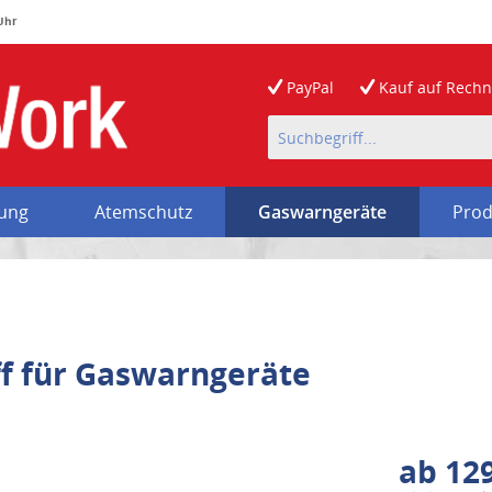
 Uhr
PayPal
Kauf auf
Rech
rung
Atemschutz
Gaswarngeräte
Prod
ff für Gaswarngeräte
ab 129