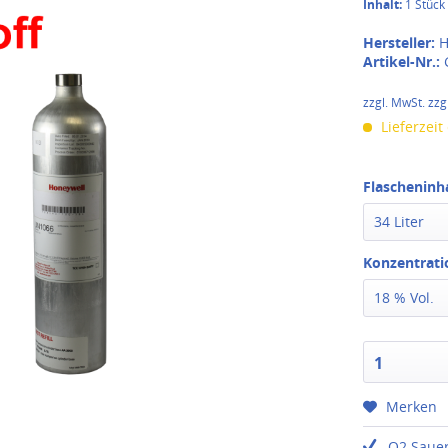
Inhalt:
1 Stück
Hersteller:
H
Artikel-Nr.:
zzgl. MwSt. zzg
Lieferzeit
Flascheninha
34 Liter
Konzentrati
18 % Vol.
1
Merken
O2 Sauer