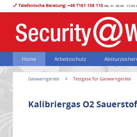
Telefonische Beratung: +49 7161 158 110
Mo.-Fr. 08:00 - 17:00
Home
Arbeitsschutz
Absturzsiche
Gaswarngeräte
Testgase für Gaswarngeräte
Kalibriergas O2 Sauersto