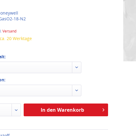
oneywell
GasO2-18-N2
l.
Versand
 ca. 20 Werktage
lt:
on:
In den Warenkorb
stoff