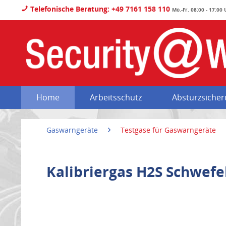
Telefonische Beratung: +49 7161 158 110
Mo.-Fr. 08:00 - 17:00
Home
Arbeitsschutz
Absturzsiche
Gaswarngeräte
Testgase für Gaswarngeräte
Kalibriergas H2S Schwefe