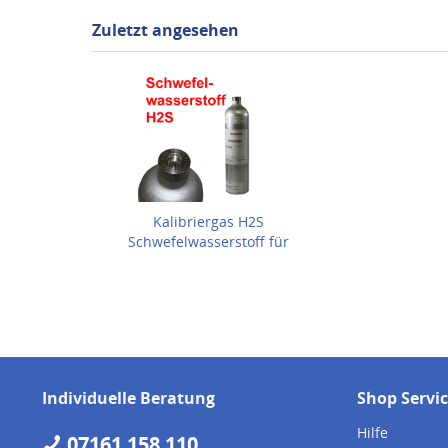
Zuletzt angesehen
Kalibriergas H2S
Schwefelwasserstoff für
Gaswarngeräte
Individuelle Beratung
Shop Servi
Hilfe
07161 158 110