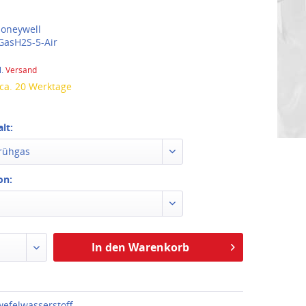
oneywell
asH2S-5-Air
l.
Versand
 ca. 20 Werktage
lt:
prühgas
on:
In den Warenkorb
efelwasserstoff