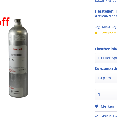
Inhalt:
1 Stück
Hersteller:
H
Artikel-Nr.:
G
zzgl. MwSt. zzg
Lieferzeit
Flascheninha
10 Liter S
Konzentrati
10 ppm
1
Merken
H2S Schw