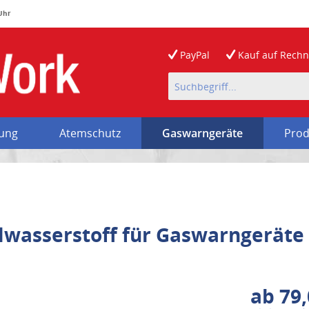
 Uhr
PayPal
Kauf auf
Rech
rung
Atemschutz
Gaswarngeräte
Prod
lwasserstoff für Gaswarngeräte
ab 79,