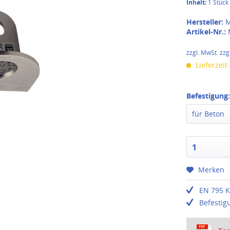
Inhalt:
1 Stück
Hersteller:
M
Artikel-Nr.:
zzgl. MwSt. zzg
Lieferzeit
Befestigung
für Beton
1
Merken
EN 795 K
Befestig