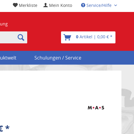
Merkliste
Mein Konto
Service/Hilfe
nung
0
Artikel | 0,00 € *
uktwelt
Schulungen / Service
€ *