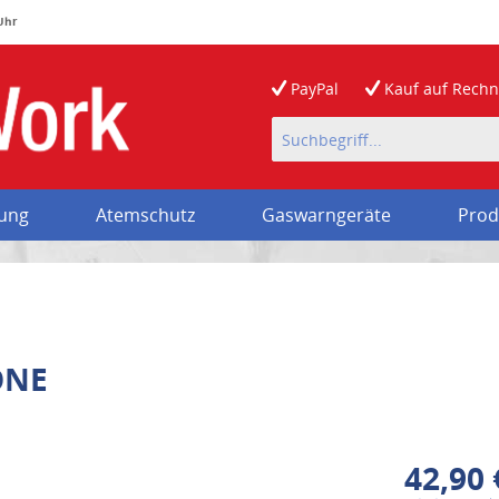
 Uhr
PayPal
Kauf auf
Rech
rung
Atemschutz
Gaswarngeräte
Prod
ONE
42,90 