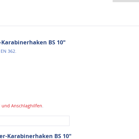
-Karabinerhaken BS 10"
 EN 362.
 und Anschlaghilfen
.
ger-Karabinerhaken BS 10"