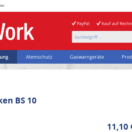
 Uhr
PayPal
Kauf auf
Rech
rung
Atemschutz
Gaswarngeräte
Prod
ken BS 10
11,10 