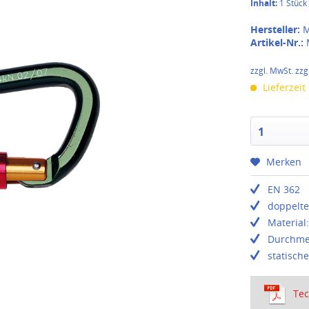
Inhalt:
1 Stück
Hersteller:
M
Artikel-Nr.:
zzgl. MwSt. zzg
Lieferzeit
1
Merken
EN 362
doppelte
Material
Durchme
statisch
Tec