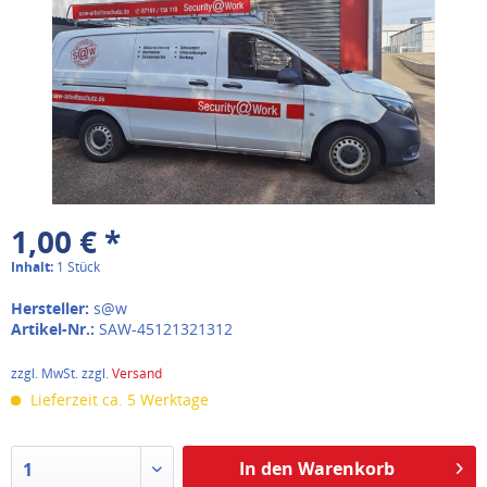
1,00 € *
Inhalt:
1 Stück
Hersteller:
s@w
Artikel-Nr.:
SAW-45121321312
zzgl. MwSt. zzgl.
Versand
Lieferzeit ca. 5 Werktage
In den Warenkorb
1