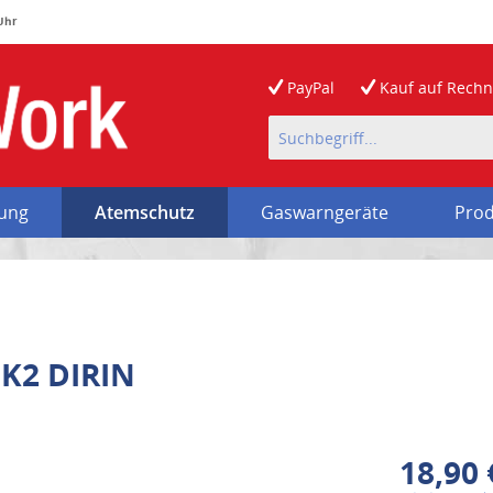
 Uhr
PayPal
Kauf auf
Rech
rung
Atemschutz
Gaswarngeräte
Prod
 K2 DIRIN
18,90 