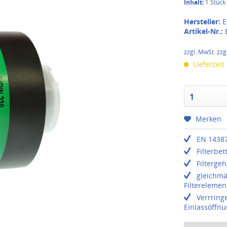
Inhalt:
1 Stück
Hersteller:
E
Artikel-Nr.:
zzgl. MwSt. zzg
Lieferzeit
1
Merken
EN 14387
Filterbet
Filterge
gleichmä
Filterelemen
Verrring
Einlassöffn