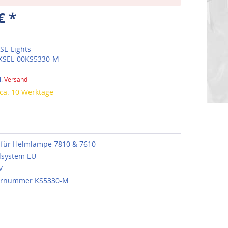
€ *
SE-Lights
KSEL-00KS5330-M
l.
Versand
 ca. 10 Werktage
 für Helmlampe 7810 & 7610
dsystem EU
V
lernummer KS5330-M