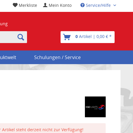
Merkliste
Mein Konto
Service/Hilfe
nung
0
Artikel | 0,00 € *
uktwelt
Schulungen / Service
 Artikel steht derzeit nicht zur Verfügung!