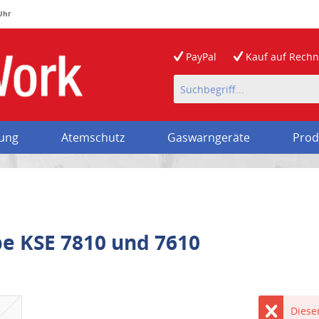
 Uhr
PayPal
Kauf auf
Rech
rung
Atemschutz
Gaswarngeräte
Prod
e KSE 7810 und 7610
Dieser