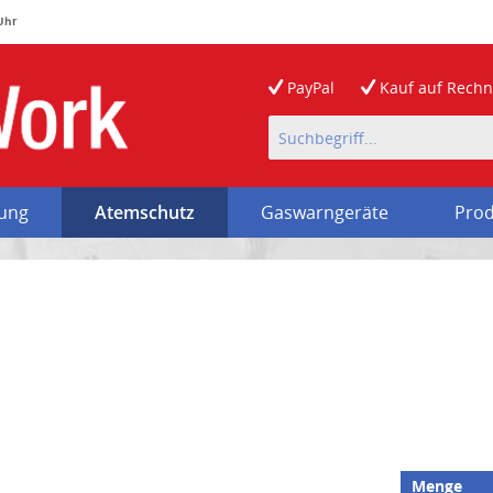
 Uhr
PayPal
Kauf auf
Rech
rung
Atemschutz
Gaswarngeräte
Prod
Menge