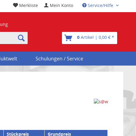
Merkliste
Mein Konto
Service/Hilfe
nung
0
Artikel | 0,00 € *
uktwelt
Schulungen / Service
Stückpreis
Grundpreis