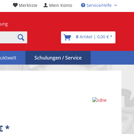
Merkliste
Mein Konto
Service/Hilfe
nung
0
Artikel | 0,00 € *
uktwelt
Schulungen / Service
€ *