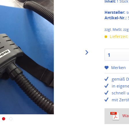
Inhalt:
1 Stück
Hersteller:
s
Artikel-Nr.:
zzgl. MwSt. zzg
Lieferzeit
1
Merken
gemäß D
in eigen
schnell 
mit Zerti
Wa