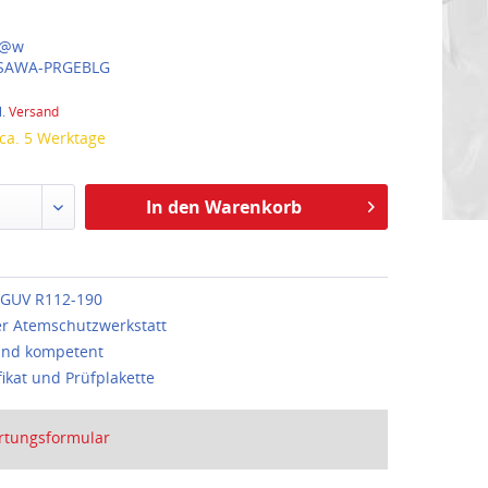
@w
SAWA-PRGEBLG
l.
Versand
 ca. 5 Werktage
In den Warenkorb
GUV R112-190
er Atemschutzwerkstatt
und kompetent
fikat und Prüfplakette
rtungsformular