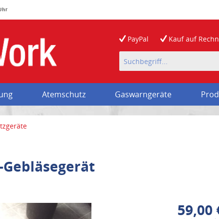
 Uhr
PayPal
Kauf auf
Rech
rung
Atemschutz
Gaswarngeräte
Prod
tzgeräte
-Gebläsegerät
59,00 