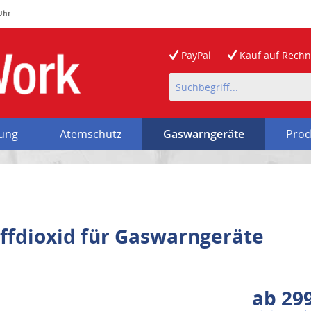
 Uhr
PayPal
Kauf auf
Rech
rung
Atemschutz
Gaswarngeräte
Prod
offdioxid für Gaswarngeräte
ab 299