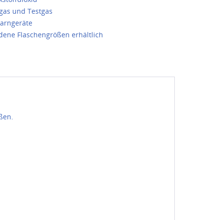
rgas und Testgas
arngeräte
dene Flaschengrößen erhältlich
ßen.