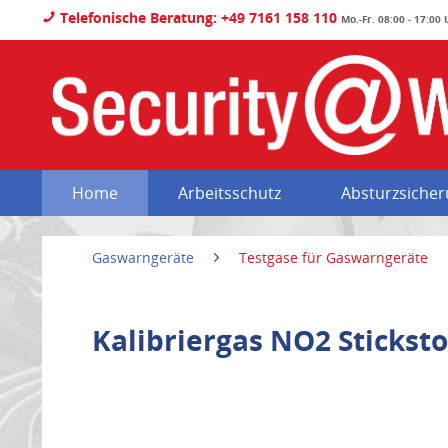
Telefonische Beratung: +49 7161 158 110
Mo.-Fr. 08:00 - 17:00
Home
Arbeitsschutz
Absturzsiche
Gaswarngeräte
Testgase für Gaswarngeräte
Kalibriergas NO2 Stickst