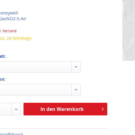
oneywell
GasNO2-5-Air
l.
Versand
 ca. 20 Werktage
lt:
on:
In den Warenkorb
kstoffdioxid