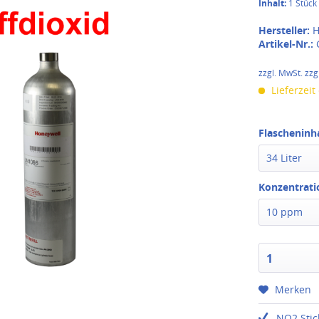
Inhalt:
1 Stück
Hersteller:
H
Artikel-Nr.:
zzgl. MwSt. zzg
Lieferzeit
Flascheninha
34 Liter
Konzentrati
10 ppm
1
Merken
NO2 Stic