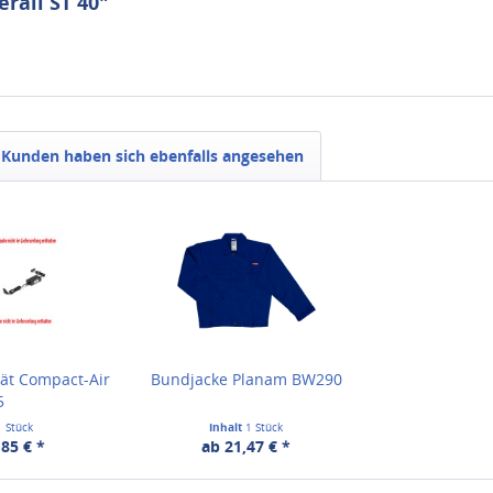
rall ST 40"
Kunden haben sich ebenfalls angesehen
rät Compact-Air
Bundjacke Planam BW290
5
1 Stück
Inhalt
1 Stück
85 € *
ab 21,47 € *