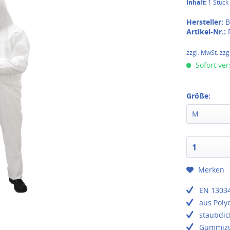
Inhalt:
1 Stück
Hersteller:
B
Artikel-Nr.:
zzgl. MwSt. zzg
Sofort ver
Größe:
M
1
Merken
EN 13034
aus Poly
staubdic
Gummizug