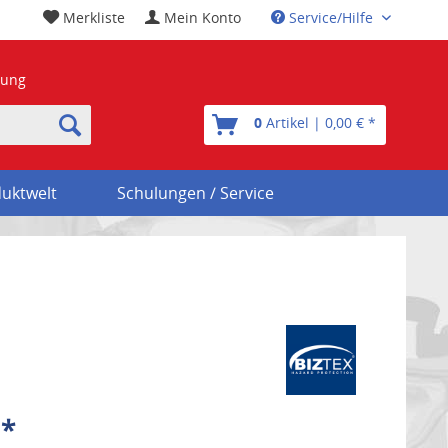
Merkliste
Mein Konto
Service/Hilfe
nung
0
Artikel | 0,00 € *
uktwelt
Schulungen / Service
 *