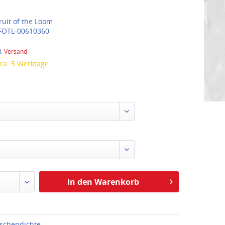
ruit of the Loom
FOTL-00610360
l.
Versand
 ca. 5 Werktage
In den Warenkorb
schendichte