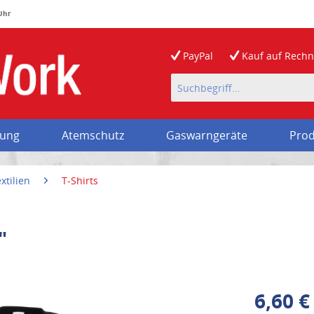
 Uhr
PayPal
Kauf auf
Rech
rung
Atemschutz
Gaswarngeräte
Prod
xtilien
T-Shirts
"
6,60 €