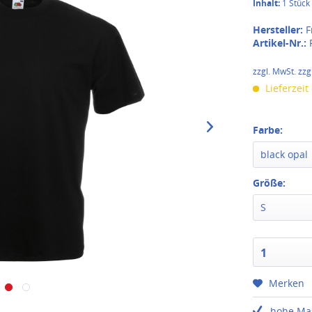
Inhalt:
1 Stück
Hersteller:
F
Artikel-Nr.:
zzgl. MwSt. zzg
Lieferzeit
Farbe:
black opal
Größe:
S
1
Merken
hohe Ma