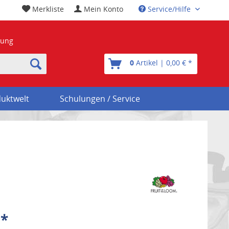
Merkliste
Mein Konto
Service/Hilfe
nung
0
Artikel | 0,00 € *
uktwelt
Schulungen / Service
 *