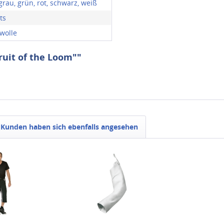
grau, grün, rot, schwarz, weiß
ts
wolle
ruit of the Loom""
Kunden haben sich ebenfalls angesehen