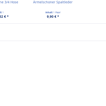
ne 3/4 Hose
Ärmelschoner Spaltleder
lt
1
Inhalt
1 Paar
62 € *
9,90 € *