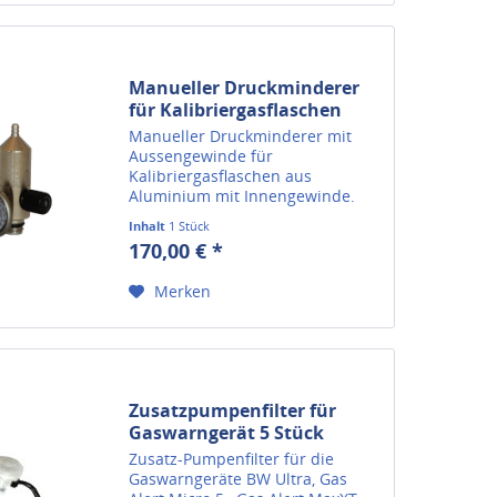
Manueller Druckminderer
für Kalibriergasflaschen
Manueller Druckminderer mit
Aussengewinde für
Kalibriergasflaschen aus
Aluminium mit Innengewinde.
Der Druckminderer passt auf
Inhalt
1 Stück
viele gängige
170,00 € *
Kalibriergasflaschen von
Honeywell, BW Technologies, RAE-
Merken
Systems, Dräger und MSA Auer....
Zusatzpumpenfilter für
Gaswarngerät 5 Stück
Zusatz-Pumpenfilter für die
Gaswarngeräte BW Ultra, Gas