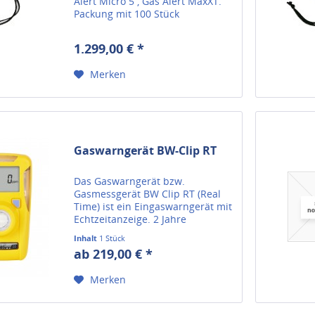
Alert Micro 5 , Gas Alert MaxXT.
Packung mit 100 Stück
1.299,00 € *
Merken
Gaswarngerät BW-Clip RT
Das Gaswarngerät bzw.
Gasmessgerät BW Clip RT (Real
Time) ist ein Eingaswarngerät mit
Echtzeitanzeige. 2 Jahre
Betriebsdauer, Wartung & Justage
Inhalt
1 Stück
möglich.
ab 219,00 € *
Merken