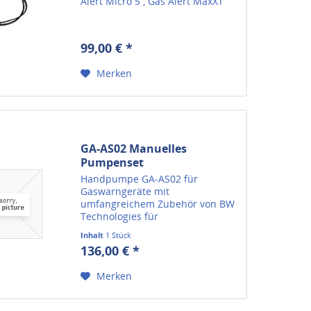
Alert Micro 5 , Gas Alert MaxXT
99,00 € *
Merken
GA-AS02 Manuelles
Pumpenset
Handpumpe GA-AS02 für
Gaswarngeräte mit
umfangreichem Zubehör von BW
Technologies für
Diffusionsgaswarngeräte. Wir
Inhalt
1 Stück
beraten Sie gerne.
136,00 € *
Merken