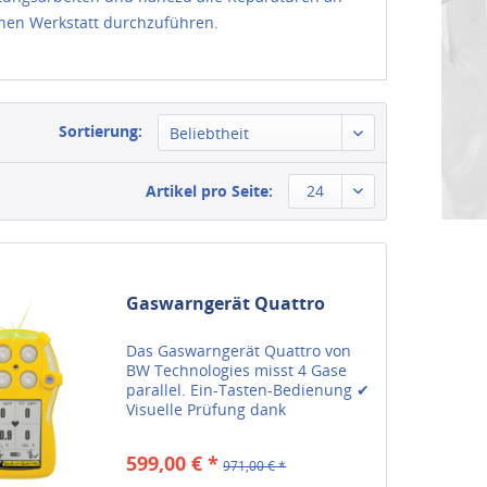
nen Werkstatt durchzuführen.
Sortierung:
Beliebtheit
Artikel pro Seite:
24
Gaswarngerät Quattro
Das Gaswarngerät Quattro von
BW Technologies misst 4 Gase
parallel. Ein-Tasten-Bedienung ✔
Visuelle Prüfung dank
IntelliFlash™-Funktion ✔ Jetzt
informieren!
599,00 € *
971,00 € *