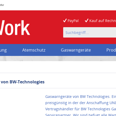
 Uhr
PayPal
Kauf auf
Rech
rung
Atemschutz
Gaswarngeräte
Prod
 von BW-Technologies
Gaswarngeräte von BW Technologies. Ein
preisgünstig in der der Anschaffung UND
Vertragshändler für BW Technologies Gas
Servicepartner. Wir sind befugt alle Wa