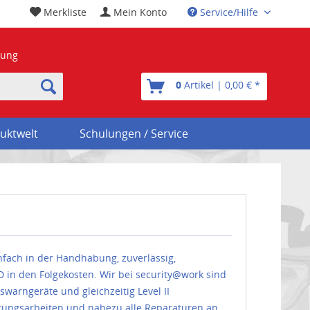
Merkliste
Mein Konto
Service/Hilfe
nung
0
Artikel | 0,00 € *
uktwelt
Schulungen / Service
fach in der Handhabung, zuverlässig,
 in den Folgekosten. Wir bei security@work sind
warngeräte und gleichzeitig Level II
rtungsarbeiten und nahezu alle Reparaturen an