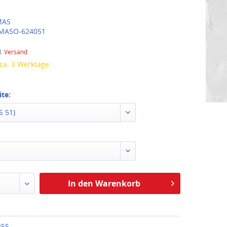
AS
MASO-624051
l.
Versand
 ca. 3 Werktage
te:
 51)
In den Warenkorb
355