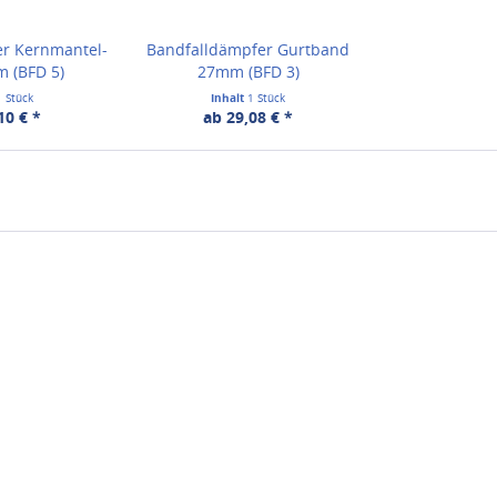
er Kernmantel-
Bandfalldämpfer Gurtband
m (BFD 5)
27mm (BFD 3)
1 Stück
Inhalt
1 Stück
10 € *
ab 29,08 € *