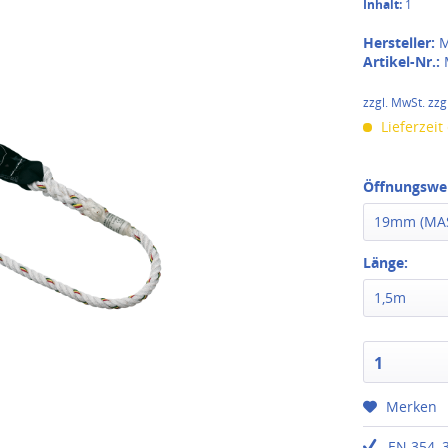
Inhalt:
1
Hersteller:
M
Artikel-Nr.:
zzgl. MwSt. zzg
Lieferzeit
Öffnungswei
19mm (MAS
Länge:
1,5m
1
Merken
EN 354, 