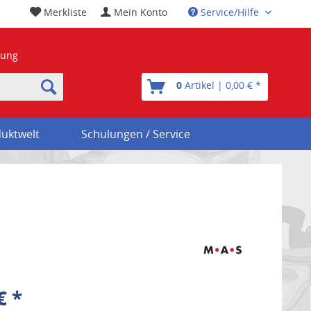
Merkliste
Mein Konto
Service/Hilfe
nung
0
Artikel | 0,00 € *
uktwelt
Schulungen / Service
€ *