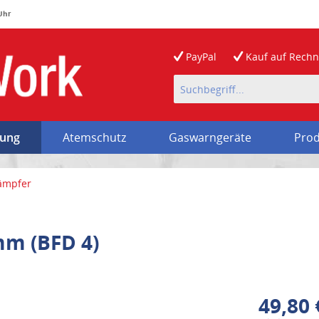
 Uhr
PayPal
Kauf auf
Rech
rung
Atemschutz
Gaswarngeräte
Prod
dämpfer
mm (BFD 4)
49,80 