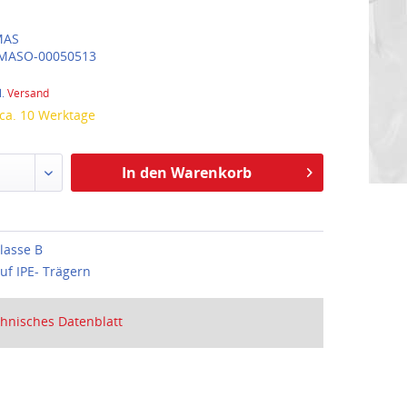
AS
MASO-00050513
l.
Versand
 ca. 10 Werktage
In den Warenkorb
lasse B
auf IPE- Trägern
hnisches Datenblatt