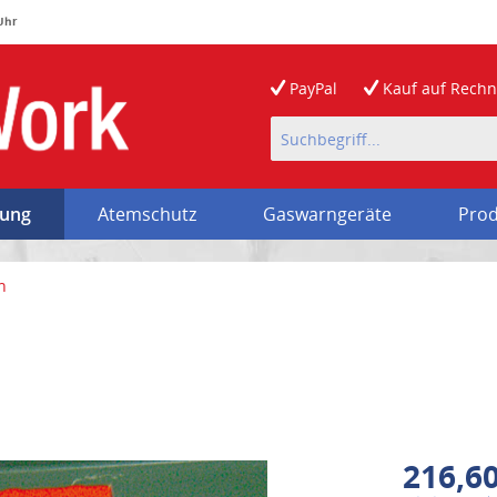
 Uhr
PayPal
Kauf auf
Rech
rung
Atemschutz
Gaswarngeräte
Prod
n
216,60