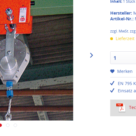
Inhalt:
1 Stück
Hersteller:
M
Artikel-Nr.:
zzgl. MwSt. zzg
Lieferzeit
1
Merken
EN 795 K
Einsatz 
Tec