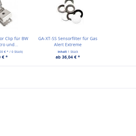
or Clip für BW
GA-XT-SS Sensorfilter für Gas
tro und...
Alert Extreme
,00 € * / 0 Stück)
Inhalt
1 Stück
 € *
ab 36,04 € *