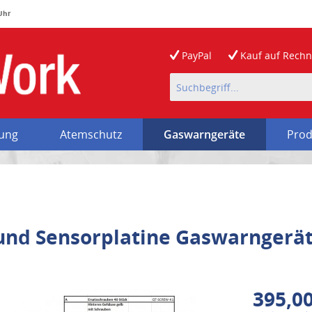
 Uhr
PayPal
Kauf auf
Rech
rung
Atemschutz
Gaswarngeräte
Prod
und Sensorplatine Gaswarngerät
395,00