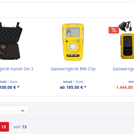
erät Kanal-Set 2
Gaswarngerät BW-Clip
Gaswarnge
nhalt
1 Stück
Inhalt
1 Stück
Inh
100,00 € *
ab 195,00 € *
1.444,00 
13
von
13