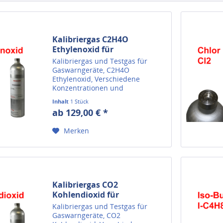
Kalibriergas C2H4O
Ethylenoxid für
Gaswarngeräte
Kalibriergas und Testgas für
Gaswarngeräte, C2H4O
Ethylenoxid, Verschiedene
Konzentrationen und
Flaschengrößen.
Inhalt
1 Stück
ab 129,00 € *
Merken
Kalibriergas CO2
Kohlendioxid für
Gaswarngeräte
Kalibriergas und Testgas für
Gaswarngeräte, CO2