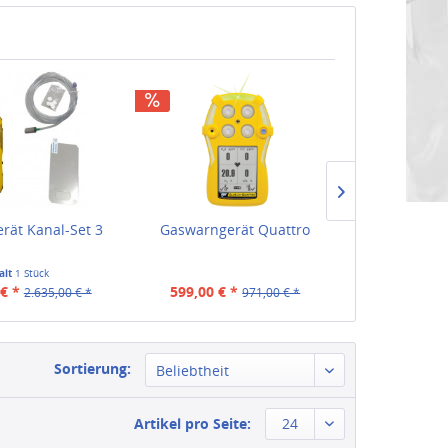
rät Kanal-Set 3
Gaswarngerät Quattro
Gaswarngerä
alt
1 Stück
Inha
€ *
599,00 € *
ab 54
2.635,00 € *
971,00 € *
Sortierung:
Beliebtheit
Artikel pro Seite:
24