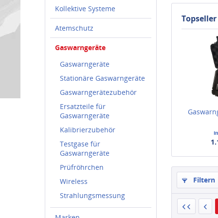
Kollektive Systeme
Topseller
Atemschutz
Gaswarngeräte
Gaswarngeräte
Stationäre Gaswarngeräte
Gaswarngerätezubehör
Ersatzteile für
Gaswarng
Gaswarngeräte
Kalibrierzubehör
I
1.
Testgase für
Gaswarngeräte
Prüfröhrchen
Filtern
Wireless
Strahlungsmessung
Marken