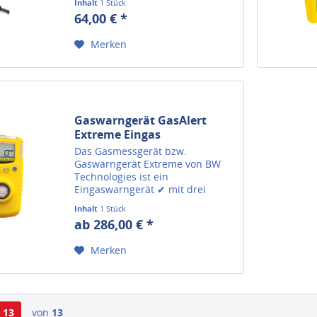
Inhalt
1 Stück
64,00 € *
Merken
Gaswarngerät GasAlert
Extreme Eingas
Das Gasmessgerät bzw.
Gaswarngerät Extreme von BW
Technologies ist ein
Eingaswarngerät ✔ mit drei
Alarmen ✔ individuelle
Inhalt
1 Stück
Kalibrierung.
ab 286,00 € *
Merken
13
von
13