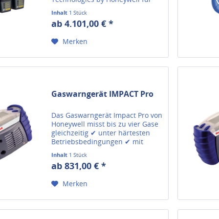
Gaswarngeräte hier online
Inhalt
1 Stück
kaufen.
ab 4.101,00 € *
Merken
Gaswarngerät IMPACT Pro
Das Gaswarngerät Impact Pro von
Honeywell misst bis zu vier Gase
gleichzeitig ✔ unter härtesten
Betriebsbedingungen ✔ mit
optischem und akustischem
Inhalt
1 Stück
Alarm.
ab 831,00 € *
Merken