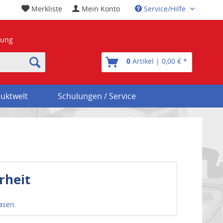
Merkliste
Mein Konto
Service/Hilfe
nung
0
Artikel | 0,00 € *
uktwelt
Schulungen / Service
rheit
asen.