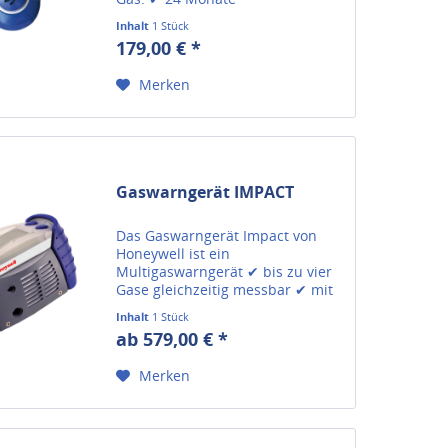
kalibrierungsfrei ✔ einfache
Inhalt
1 Stück
Bedienung ✔ wirtschaftlich.
179,00 € *
Merken
Gaswarngerät IMPACT
Das Gaswarngerät Impact von
Honeywell ist ein
Multigaswarngerät ✔ bis zu vier
Gase gleichzeitig messbar ✔ mit
optischem und akustischem
Inhalt
1 Stück
Alarm.
ab 579,00 € *
Merken