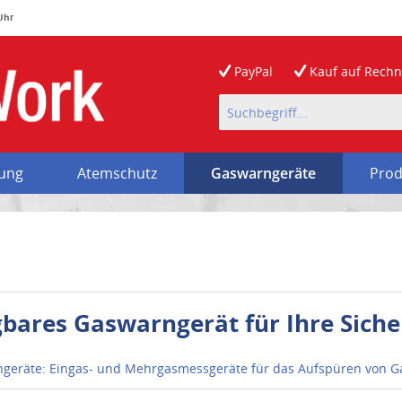
 Uhr
PayPal
Kauf auf
Rech
rung
Atemschutz
Gaswarngeräte
Prod
bares Gaswarngerät für Ihre Siche
geräte: Eingas- und Mehrgasmessgeräte für das Aufspüren von G