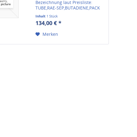
Bezeichnung laut Preisliste:
TUBE,RAE-SEP,BUTADIENE,PACK
OF 10 Herstellerartikelnummer
Inhalt
1 Stück
012-3024-010 Wir liefern alle
134,00 € *
verfügbaren Ersatzteile für
Gasmessgeräte von RAE
Merken
Systems....