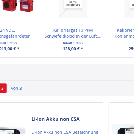
24 VDC,
Kalibriergas,10 PPM
Kalibrie
onsgefährdeter
Schwefeldioxid in der Luft,...
Kohlenmon
ereich,...
nhalt
1 Stück
Inhalt
1 Stück
013,00 € *
128,00 € *
25
3
von
3
Li-Ion Akku non CSA
Li-Ion Akku non CSA Bezeichnung