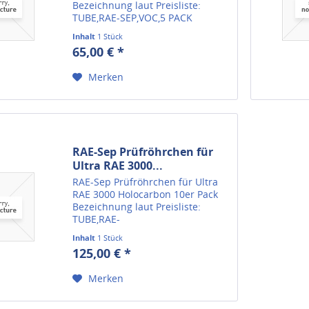
Bezeichnung laut Preisliste:
TUBE,RAE-SEP,VOC,5 PACK
Herstellerartikelnummer 012-
Inhalt
1 Stück
2502-005 Wir liefern alle
65,00 € *
verfügbaren Ersatzteile für
Gasmessgeräte von RAE Systems.
Merken
Sollten Sie das...
RAE-Sep Prüfröhrchen für
Ultra RAE 3000...
RAE-Sep Prüfröhrchen für Ultra
RAE 3000 Holocarbon 10er Pack
Bezeichnung laut Preisliste:
TUBE,RAE-
SEP,HALOCARBON,PACK OF 10
Inhalt
1 Stück
Herstellerartikelnummer 012-
125,00 € *
3023-010 Wir liefern alle
verfügbaren Ersatzteile für
Merken
Gasmessgeräte von RAE
Systems....