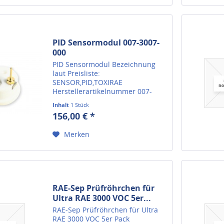
PID Sensormodul 007-3007-
000
PID Sensormodul Bezeichnung
laut Preisliste:
SENSOR,PID,TOXIRAE
Herstellerartikelnummer 007-
3007-000 Wir liefern alle
Inhalt
1 Stück
verfügbaren Ersatzteile für
156,00 € *
Gasmessgeräte von RAE Systems.
Sollten Sie das passende
Merken
Ersatzteil nicht gefunden haben...
RAE-Sep Prüfröhrchen für
Ultra RAE 3000 VOC 5er...
RAE-Sep Prüfröhrchen für Ultra
RAE 3000 VOC 5er Pack