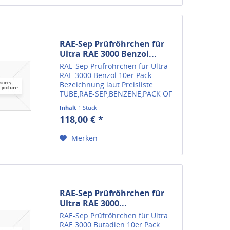
RAE-Sep Prüfröhrchen für
Ultra RAE 3000 Benzol...
RAE-Sep Prüfröhrchen für Ultra
RAE 3000 Benzol 10er Pack
Bezeichnung laut Preisliste:
TUBE,RAE-SEP,BENZENE,PACK OF
10 Herstellerartikelnummer 012-
Inhalt
1 Stück
3022-010 Wir liefern alle
118,00 € *
verfügbaren Ersatzteile für
Gasmessgeräte von RAE
Merken
Systems....
RAE-Sep Prüfröhrchen für
Ultra RAE 3000...
RAE-Sep Prüfröhrchen für Ultra
RAE 3000 Butadien 10er Pack