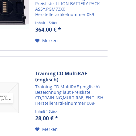
Preisliste: LI-ION BATTERY PACK
ASSY,PGM73X0
Herstellerartikelnummer 059-
3051-000 Wir liefern alle
Inhalt
1 Stück
verfügbaren Ersatzteile für
364,00 € *
Gasmessgeräte von RAE Systems.
Sollten Sie das passende
Merken
Ersatzteil nicht gefunden...
Training CD MultiRAE
(englisch)
Training CD MultiRAE (englisch)
Bezeichnung laut Preisliste:
CD,TRAINING,MULTIRAE, ENGLISH
Herstellerartikelnummer 008-
4013-000 Wir liefern alle
Inhalt
1 Stück
verfügbaren Ersatzteile für
28,00 € *
Gasmessgeräte von RAE Systems.
Sollten Sie das passende...
Merken