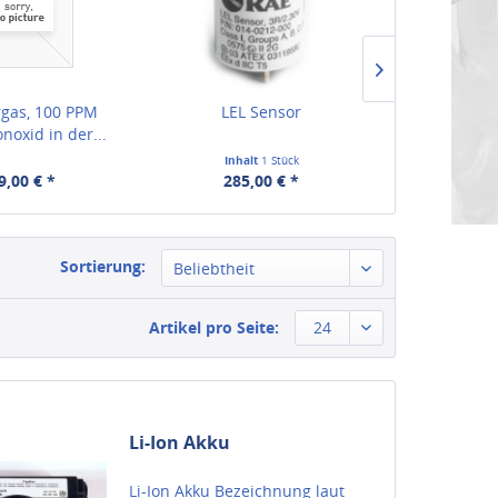
rgas, 100 PPM
LEL Sensor
QRAE 3 Hyd
oxid in der...
sen
Inhalt
1 Stück
Inha
9,00 € *
285,00 € *
405,
Sortierung:
Beliebtheit
Artikel pro Seite:
24
Li-Ion Akku
Li-Ion Akku Bezeichnung laut