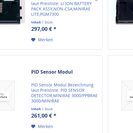
laut Preisliste: LI-ION BATTERY
PACK ASSY,NON-CSA,MINIRAE
LITE,PGM7300
Herstellerartikelnummer 059-
Inhalt
1 Stück
3053-000 Wir liefern alle
297,00 € *
verfügbaren Ersatzteile für
Gasmessgeräte von RAE Systems.
Merken
Sollten Sie das...
PID Sensor Modul
PID Sensor Modul Bezeichnung
laut Preisliste: PID SENSOR
DETECTOR,MINIRAE 3000/PPBRAE
3000/MINIRAE
LITE/ULTRARAE3000
Inhalt
1 Stück
Herstellerartikelnummer 023-
261,00 € *
3010-001 Wir liefern alle
verfügbaren Ersatzteile für
Merken
Gasmessgeräte von RAE Systems.
Sollten...